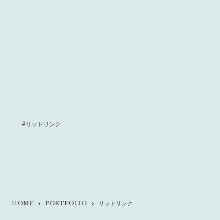
#リットリンク
HOME
PORTFOLIO
リットリンク
keyboard_arrow_right
keyboard_arrow_right