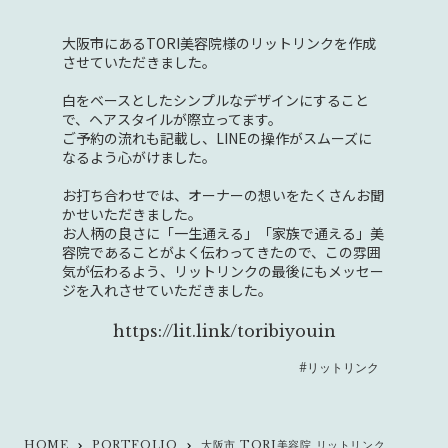
大阪市にあるTORI美容院様のリットリンクを作成
させていただきました。
白をベースとしたシンプルなデザインにすること
で、ヘアスタイルが際立ってます。
ご予約の流れも記載し、LINEの操作がスムーズに
なるよう心がけました。
お打ち合わせでは、オーナーの想いをたくさんお聞
かせいただきました。
お人柄の良さに「一生通える」「家族で通える」美
容院であることがよく伝わってきたので、この雰囲
気が伝わるよう、リットリンクの最後にもメッセー
ジを入れさせていただきました。
https://lit.link/toribiyouin
#リットリンク
HOME
PORTFOLIO
大阪市 TORI美容院 リットリンク
keyboard_arrow_right
keyboard_arrow_right