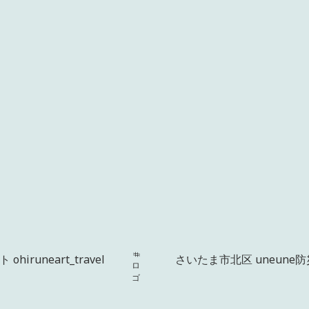
iruneart_travel
#ロゴ
さいたま市北区 uneune