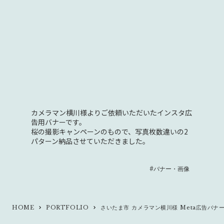
カメラマン横川様よりご依頼いただいたインスタ広
告用バナーです。
桜の撮影キャンペーンのもので、写真枚数違いの2
パターン納品させていただきました。
#バナー・画像
HOME
PORTFOLIO
さいたま市 カメラマン横川様 Meta広告バナ
keyboard_arrow_right
keyboard_arrow_right