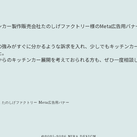
カー製作販売会社たのしげファクトリー様のMeta広告用バ
の強みがすぐに分かるような訴求を入れ、少しでもキッチンカ
た。
からのキッチンカー展開を考えておられる方も、ぜひ一度相談
 たのしげファクトリー Meta広告用バナー
©2025-2026 NIRA DESIGN