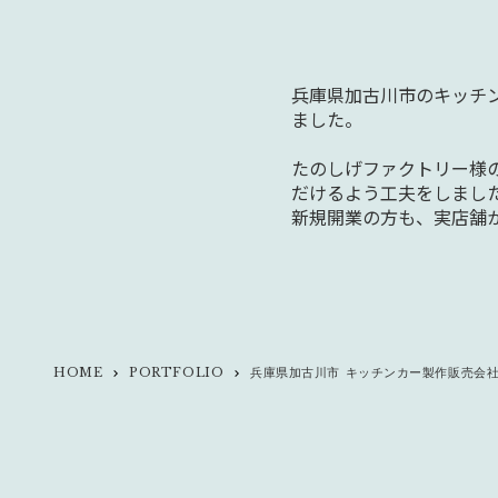
兵庫県加古川市のキッチン
ました。
たのしげファクトリー様
だけるよう工夫をしまし
新規開業の方も、実店舗
HOME
PORTFOLIO
兵庫県加古川市 キッチンカー製作販売会社
keyboard_arrow_right
keyboard_arrow_right