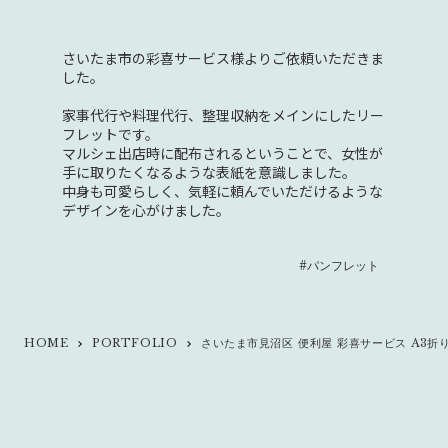
さいたま市の彩喜サービス様よりご依頼いただきま
した。
家事代行や料理代行、整理収納をメインにしたリー
フレットです。
マルシェ出店時に配布されるということで、女性が
手に取りたくなるような表紙を意識しました。
中身も可愛らしく、気軽に頼んでいただけるような
デザインを心がけました。
#パンフレット
HOME
PORTFOLIO
さいたま市見沼区 便利屋 彩喜サービス A3折
keyboard_arrow_right
keyboard_arrow_right