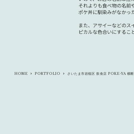
それよりも食べ物の名前
ポケ丼に馴染みがなかっ
また、アサイーなどのス
ピカルな色合いにするこ
HOME
PORTFOLIO
さいたま市岩槻区 飲食店 POKE-YA 横
keyboard_arrow_right
keyboard_arrow_right