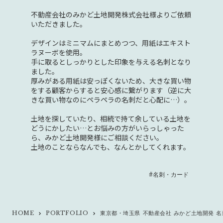
不動産会社のみかど土地開発株式会社様よりご依頼
いただきました。
デザインはミニマムにまとめつつ、用紙はエキスト
ラヌーボを使用。
手に取るとしっかりとした印象を与える名刺となり
ました。
厚みがある用紙は安っぽくないため、大きな買い物
をする顧客からすると安心感に繋がります（逆に大
きな買い物なのにペラペラの名刺だと心配に…）。
土地を探していたり、相続で持て余している土地を
どうにかしたい…とお悩みの方がいらっしゃった
ら、みかど土地開発様にご相談ください。
土地のことならなんでも、なんとかしてくれます。
#名刺・カード
HOME
PORTFOLIO
東京都・埼玉県 不動産会社 みかど土地開発 名
keyboard_arrow_right
keyboard_arrow_right