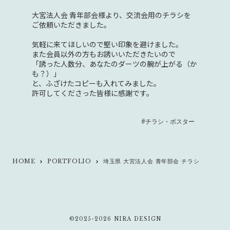
大宮法人会 青年部会様より、交流会用のチラシを
ご依頼いただきました。
気軽に来てほしいので堅い印象を避けました。
また会員以外の方もお誘いいただきたいので
「誘った人数分、あなたのダーツの腕が上がる（か
も？）」
と、ふざけたコピーも入れてみました。
許可してくださった皆様に感謝です。
#チラシ・ポスター
HOME
PORTFOLIO
埼玉県 大宮法人会 青年部会 チラシ
keyboard_arrow_right
keyboard_arrow_right
©2025-2026 NIRA DESIGN