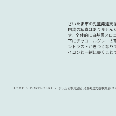
さいたま市の児童発達支援
内装の写真はありません
す。全体的に白基調×ロ
下にチャコールグレーの
ントラストがきつくなり
イコンと一緒に書くこと
HOME
PORTFOLIO
さいたま市見沼区 児童発達支援事業所COR
keyboard_arrow_right
keyboard_arrow_right