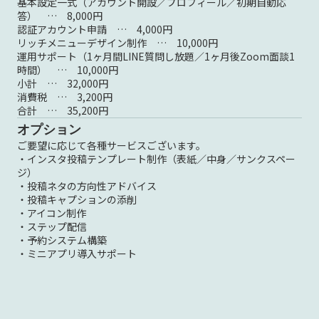
基本設定一式（アカウント開設／プロフィール／初期自動応
答） … 8,000円
認証アカウント申請 … 4,000円
リッチメニューデザイン制作 … 10,000円
運用サポート（1ヶ月間LINE質問し放題／1ヶ月後Zoom面談1
時間） … 10,000円
小計 … 32,000円
消費税 … 3,200円
合計 … 35,200円
オプション
ご要望に応じて各種サービスございます。
・インスタ投稿テンプレート制作（表紙／中身／サンクスペー
ジ）
・投稿ネタの方向性アドバイス
・投稿キャプションの添削
・アイコン制作
・ステップ配信
・予約システム構築
・ミニアプリ導入サポート