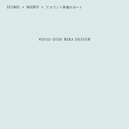
HOME
MENU
アカウント準備サポート
keyboard_arrow_right
keyboard_arrow_right
©2025-2026 NIRA DESIGN